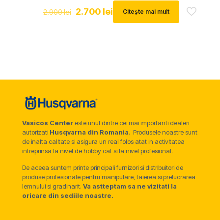
Prețul
Prețul
2.700
lei
2.900
lei
Citește mai mult
inițial
curent
a
este:
fost:
2.700 lei.
2.900 lei.
Vasicos Center
este unul dintre cei mai importanti dealeri
autorizati
Husqvarna din Romania
. Produsele noastre sunt
de inalta calitate si asigura un real folos atat in activitatea
intreprinsa la nivel de hobby cat si la nivel profesional.
De aceea suntem printe principali furnizori si distribuitori de
produse profesionale pentru manipulare, taierea si prelucrarea
lemnului si gradinarit.
Va astteptam sa ne vizitati la
oricare din sediile noastre.