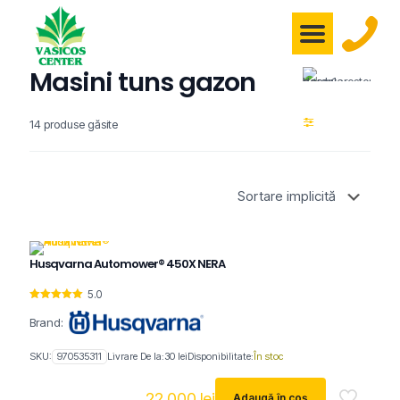
Masini tuns gazon
14 produse găsite
Husqvarna Automower® 450X NERA
5.0
Evaluat la
5.00
Brand:
din 5
SKU:
970535311
Livrare De la:
30
lei
Disponibilitate:
În stoc
22.000
lei
Adaugă în coș