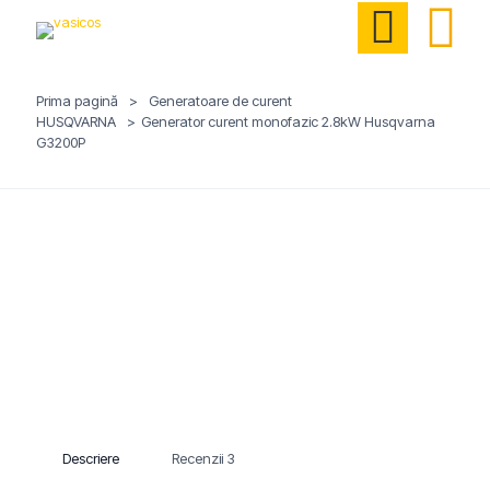
Prima pagină
>
Generatoare de curent
HUSQVARNA
>
Generator curent monofazic 2.8kW Husqvarna
G3200P
Descriere
Recenzii
3