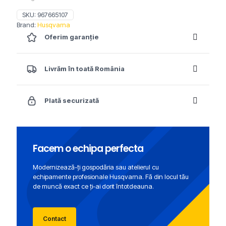
SKU:
967665107
Brand:
Husqvarna
Oferim garanție
Livrăm în toată România
Plată securizată
Facem o echipa perfecta
Modernizează-ți gospodăria sau atelierul cu
echipamente profesionale Husqvarna. Fă din locul tău
de muncă exact ce ți-ai dorit întotdeauna.
Contact