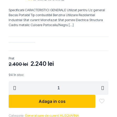
Evaluat la
2
5.00
din 5
Specificatii CARACTERISTICI GENERALE Utilizat pentru Uz general
pe baza a
evaluări de
Bacsis Portabil Tip combustibil Benzina Utilizare Rezidential
la clienți
Industrial Sfat curent Monofazat Sfat pornire Electrica Structura
Cadru metalic Culoare Portocaliu/Negru
[…]
Pret
Prețul
Prețul
2.240
lei
2.400
lei
inițial
curent
a
este:
94 în stoc
fost:
2.240 lei.
Cantitate
2.400 lei.
Generator
curent
monofazic
Adaga in cos
2.8kW
Husqvarna
G3200P
Categorie:
Generatoare de curent HUSQVARNA