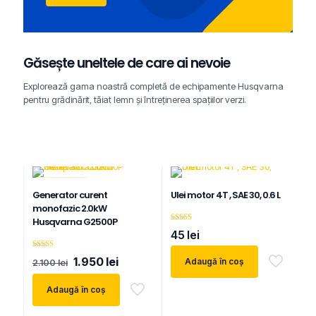
Găsește uneltele de care ai nevoie
Explorează gama noastră completă de echipamente Husqvarna
pentru grădinărit, tăiat lemn și întreținerea spațiilor verzi.
REDUCERI
Generator curent
Ulei motor 4T , SAE 30, 0.6 L
monofazic 2.0kW
Husqvarna G2500P
Evaluat la
45
lei
4.25
din 5
Evaluat la
Prețul
Prețul
1.950
lei
Adaugă în coș
2.100
lei
5.00
inițial
curent
din 5
a
este:
Adaugă în coș
fost:
1.950 lei.
2.100 lei.