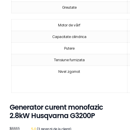
Greutate
Motor de vârf
Capacitate cilindrica
Putere
Tensiune furnizata
Nivel zgomot
Generator curent monofazic
2.8kW Husqvarna G3200P
5.0
(
3
recenzii de la clienți)