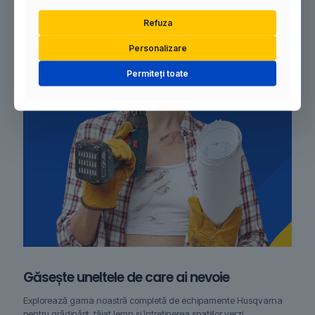
Refuza
Personalizare
Permiteți toate
Găsește uneltele de care ai nevoie
Explorează gama noastră completă de echipamente Husqvarna
pentru grădinărit, tăiat lemn și întreținerea spațiilor verzi.