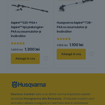
Aspire™ S20-P4A +
Husqvarna Aspire™ T28-
Aspire™ tija prelungire-
P4A cu acumulator și
P4A cu acumulator și
încărcător
încărcător
Evaluat la
Prețul
Prețul
1.100
lei
1.150
lei
5.00
Evaluat la
inițial
curent
din 5
Prețul
Prețul
1.300
lei
1.400
lei
5.00
a
este:
inițial
curent
din 5
Adaugă în coș
fost:
1.100 lei.
a
este:
Adaugă în coș
1.150 lei.
fost:
1.300 lei.
1.400 lei.
Vasicos Center
este unul dintre cei mai importanti dealeri
autorizati
Husqvarna din Romania
. Produsele noastre sunt
de inalta calitate si asigura un real folos atat in activitatea