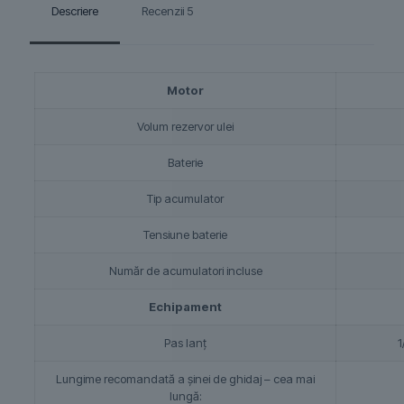
Descriere
Recenzii
5
Motor
Volum rezervor ulei
Baterie
Tip acumulator
Tensiune baterie
Număr de acumulatori incluse
Echipament
Pas lanț
1
Lungime recomandată a şinei de ghidaj – cea mai
lungă: