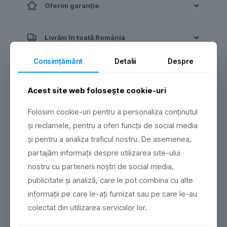
Oferim garanție
Livrăm în toată România
Consimţământ
Detalii
Despre
Plată securizată
Acest site web folosește cookie-uri
Folosim cookie-uri pentru a personaliza conținutul
Facem o echipa perfecta
și reclamele, pentru a oferi funcții de social media
Modernizează-ți gospodăria sau atelierul cu
și pentru a analiza traficul nostru. De asemenea,
echipamente profesionale Husqvarna. Fă din locul tău
partajăm informații despre utilizarea site-ului
de muncă exact ce ți-ai dorit întotdeauna.
nostru cu partenerii noștri de social media,
publicitate și analiză, care le pot combina cu alte
Contact
informații pe care le-ați furnizat sau pe care le-au
colectat din utilizarea serviciilor lor.