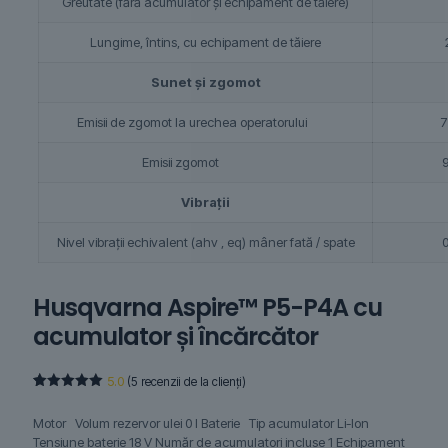
Greutate (fără acumulator și echipament de tăiere)
Lungime, întins, cu echipament de tăiere
Sunet și zgomot
Emisii de zgomot la urechea operatorului
7
Emisii zgomot
9
Vibrații
Nivel vibrații echivalent (ahv , eq) mâner fată / spate
0
Husqvarna Aspire™ P5-P4A cu
acumulator și încărcător
5.0
(
5
recenzii de la clienți)
Evaluat la
4
5.00
din 5
Motor Volum rezervor ulei 0 l Baterie Tip acumulator Li-Ion
pe baza a
evaluări de
Tensiune baterie 18 V Număr de acumulatori incluse 1 Echipament