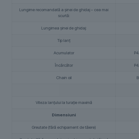
Lungime recomandată a şinei de ghidaj – cea mai
scurtă:
Lungimea şinei de ghidaj:
Tip lanţ
Acumulator
P4
Încărcător
P4
Chain oil
B
Viteza lanţului la turaţie maximă
Dimensiuni
Greutate (fără echipament de tăiere)