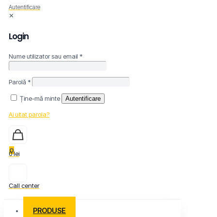
Autentificare
✕
Login
Nume utilizator sau email
*
Parolă
*
Ține-mă minte
Autentificare
Ai uitat parola?
0
0 lei
Call center
PRODUSE