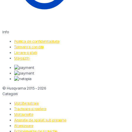
Info
Politica de confidentialitate
Termeni si conditii
Livrare si plati
Magazin
© Husqvarna 2015 - 2026
Categorii
Motoferastraie
Tractoare si raidere
Motounelte
Aparate de spalat sub presiune
Atomizoare
Echipamente de protectie