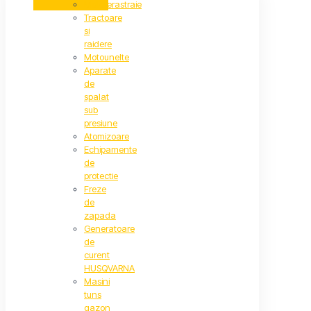
Motoferastraie
Tractoare
si
raidere
Motounelte
Aparate
de
spalat
sub
presiune
Atomizoare
Echipamente
de
protectie
Freze
de
zapada
Generatoare
de
curent
HUSQVARNA
Masini
tuns
gazon