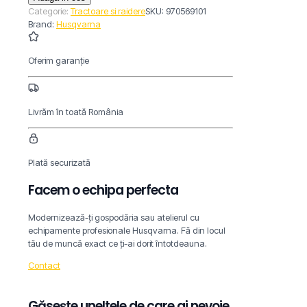
Rider
Categorie:
Tractoare si raidere
SKU:
970569101
R
Brand:
Husqvarna
214
TC
(prețul
Oferim garanție
include
masă
de
tăiere)
Livrăm în toată România
970569101
Plată securizată
Facem o echipa perfecta
Modernizează-ți gospodăria sau atelierul cu
echipamente profesionale Husqvarna. Fă din locul
tău de muncă exact ce ți-ai dorit întotdeauna.
Contact
Găsește uneltele de care ai nevoie