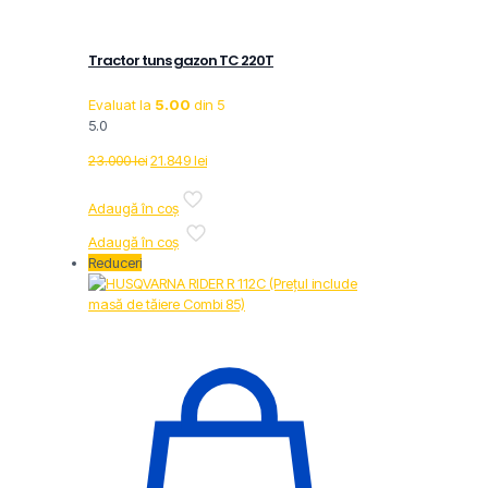
Tractor tuns gazon TC 220T
Evaluat la
5.00
din 5
5.0
Prețul
Prețul
23.000
lei
21.849
lei
inițial
curent
a
este:
Adaugă în coș
fost:
21.849 lei.
Adaugă în coș
23.000 lei.
Reduceri