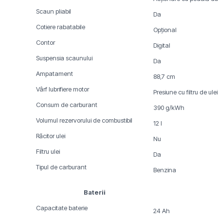
Scaun pliabil
Da
Cotiere rabatabile
Opțional
Contor
Digital
Suspensia scaunului
Da
Ampatament
88,7 cm
Vârf lubrifiere motor
Presiune cu filtru de ulei
Consum de carburant
390 g/kWh
Volumul rezervorului de combustibil
12 l
Răcitor ulei
Nu
Filtru ulei
Da
Tipul de carburant
Benzina
Baterii
Capacitate baterie
24 Ah