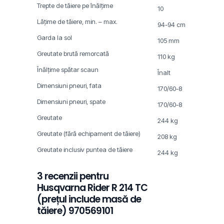
Trepte de tăiere pe înălţime
10
Lăţime de tăiere, min. – max.
94-94 cm
Garda la sol
105 mm
Greutate brută remorcată
110 kg
Înălțime spătar scaun
Înalt
Dimensiuni pneuri, fata
170/60-8
Dimensiuni pneuri, spate
170/60-8
Greutate
244 kg
Greutate (fără echipament de tăiere)
208 kg
Greutate inclusiv puntea de tăiere
244 kg
3 recenzii pentru
Husqvarna Rider R 214 TC
(prețul include masă de
tăiere) 970569101