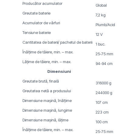
Producător acumulator
Global
Greutate baterie
7,2 kg
Acumulator de vârfuri
Plumb/Acid
Tensiune baterie
12 V
Cantitatea de baterii/ pachetul de baterii
1 buc.
Înălţime de tăiere, min. – max.
25-75 mm
Lăţime de tăiere, min. – max.
94-94 cm
Dimensiuni
Greutate brută, finală
316000 g
Greutatea netă a produsului
244000 g
Dimensiune mașină, înălțime
107 cm
Dimensiune mașină, lungime
223 cm
Dimensiune mașină, lățime
100 cm
Înălţime de tăiere, min. – max.
25-75 mm