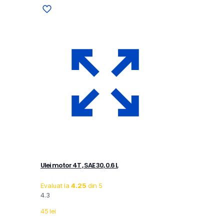
Ulei motor 4T , SAE 30, 0.6 L
Evaluat la
4.25
din 5
4.3
45
lei