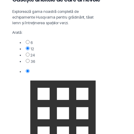
Explorează gama noastră completă de
echipamente Husqvarna pentru grădinărit, tăiat
lemn și întreținerea spațiilor verzi.
Arată:
6
12
24
36