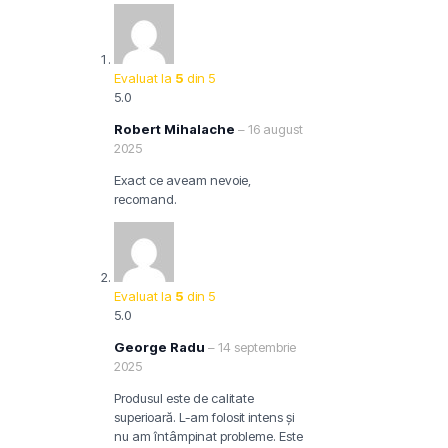
Evaluat la
5
din 5
5.0
Robert Mihalache
–
16 august
2025
Exact ce aveam nevoie,
recomand.
Evaluat la
5
din 5
5.0
George Radu
–
14 septembrie
2025
Produsul este de calitate
superioară. L-am folosit intens și
nu am întâmpinat probleme. Este