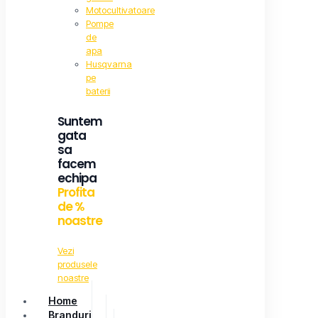
Motocultivatoare
Pompe
de
apa
Husqvarna
pe
baterii
Suntem
gata
sa
facem
echipa
Profita
de %
noastre
Vezi
produsele
noastre
Home
Branduri