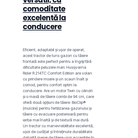
comoditate
excelentă la
conducere
Eficient, adaptabil și ușor de operat,
acest tractor de tuns gazon cu tăiere
frontală este perfect pentru a îngriji fără
dificultate peluzele mari. Husqvarna
Rider R 214TC Comfort Edition are volan
cu prindere moale și un scaun înalt și
comod, pentru confort optim la
conducere. Are un motor Twin cu cilindri
și o masă de tăiere combi de 94 cm, care
oferă două opțiuni de tăiere: BioClip®
(mulcire) pentru fertilizarea gazonului și
tăiere cu evacuare posterioară pentru
iarba mai înaltă și de textură mai dură.
Un tractor cu manevrabilitate excelentă,
ușor de curățat și întreținute durabilitate
datorită mesei de tăiere ușor accesibile în