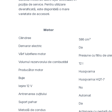
poziția de service. Pentru utilizare
diversificată, este disponibilă o mare
varietate de accesorii.
Motor
Cilindree
586 cm³
Demaror electric
Da
Vârf lubrifiere motor
Presiune cu filtru de ulei
Volumul rezervorului de combustibil
12 l
Producător motor
Husqvarna
Bujie
Husqvarna HQT-7
Ieșire 12 V
Nu
Antrenarea cuțitului
Automat
Suport pahar
Da
Metodă de condus
Acționare cu pedală du