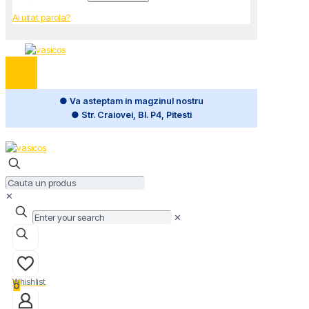
Ai uitat parola?
● Va asteptam in magzinul nostru
● Str. Craiovei, Bl. P4, Pitesti
✕
✕
Whishlist
0