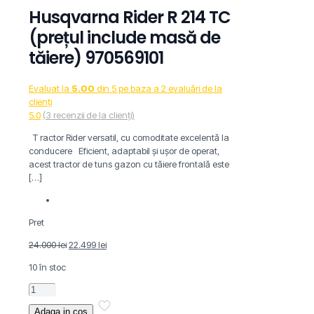
Husqvarna Rider R 214 TC
(prețul include masă de
tăiere) 970569101
Evaluat la
5.00
din 5 pe baza a
2
evaluări de la
clienți
5.0
(
3
recenzii de la clienți)
T ractor Rider versatil, cu comoditate excelentă la
conducere Eficient, adaptabil și ușor de operat,
acest tractor de tuns gazon cu tăiere frontală este
[…]
Pret
Prețul
Prețul
24.000
lei
22.499
lei
inițial
curent
10 în stoc
a
este:
fost:
22.499 lei.
Cantitate
24.000 lei.
Husqvarna
Adaga in cos