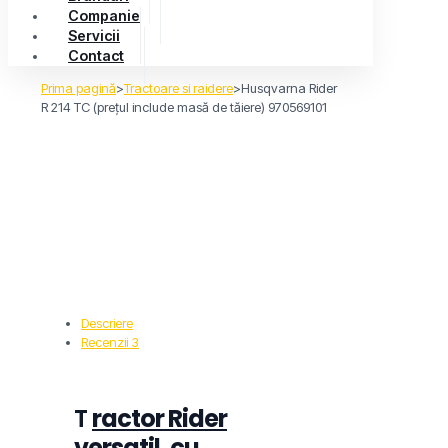
Companie
Servicii
Contact
Prima pagină
>
Tractoare si raidere
>
Husqvarna Rider
R 214 TC (prețul include masă de tăiere) 970569101
Descriere
Recenzii
3
T
ractor Rider
versatil, cu