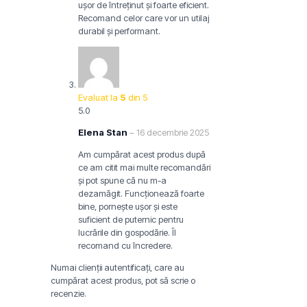
ușor de întreținut și foarte eficient.
Recomand celor care vor un utilaj
durabil și performant.
Evaluat la
5
din 5
5.0
Elena Stan
–
16 decembrie 2025
Am cumpărat acest produs după
ce am citit mai multe recomandări
și pot spune că nu m-a
dezamăgit. Funcționează foarte
bine, pornește ușor și este
suficient de puternic pentru
lucrările din gospodărie. Îl
recomand cu încredere.
Numai clienții autentificați, care au
cumpărat acest produs, pot să scrie o
recenzie.