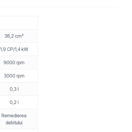
38,2 cm³
1,9 CP/1,4 kW
9000 rpm
3000 rpm
0,3 l
0,2 l
Remedierea
debitului