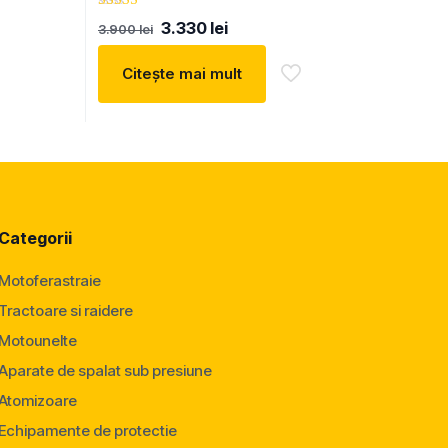
Evaluat la
Prețul
Prețul
3.330
lei
3.900
lei
5.00
inițial
curent
din 5
a
este:
Citește mai mult
fost:
3.330 lei.
3.900 lei.
Categorii
Motoferastraie
Tractoare si raidere
Motounelte
Aparate de spalat sub presiune
Atomizoare
Echipamente de protectie