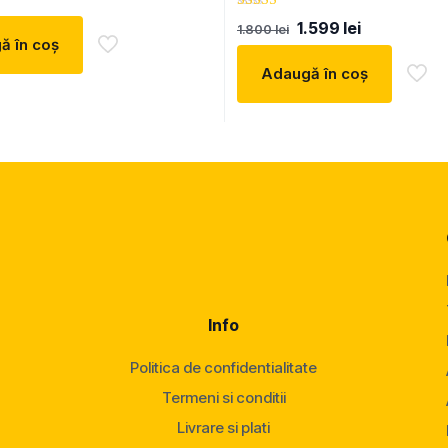
Evaluat la
Prețul
Prețul
1.599
lei
1.800
lei
5.00
inițial
curent
ă în coș
din 5
a
este:
Adaugă în coș
fost:
1.599 lei.
1.800 lei.
Info
Politica de confidentialitate
Termeni si conditii
Livrare si plati