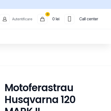
0
0 lei
Call center
Autentificare
Motoferastrau
Husqvarna 120