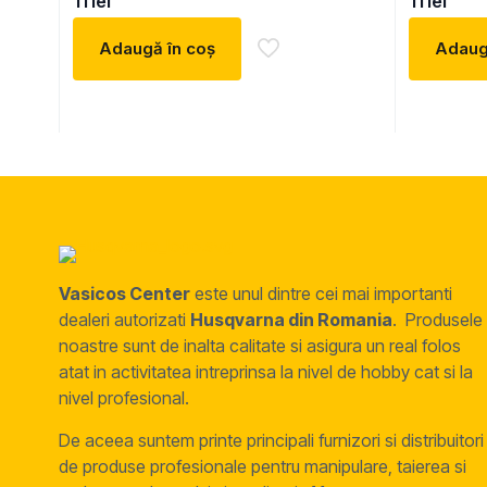
11
lei
11
lei
5.00
5.00
din 5
din 5
Adaugă în coș
Adaug
Vasicos Center
este unul dintre cei mai importanti
dealeri autorizati
Husqvarna din Romania
. Produsele
noastre sunt de inalta calitate si asigura un real folos
atat in activitatea intreprinsa la nivel de hobby cat si la
nivel profesional.
De aceea suntem printe principali furnizori si distribuitori
de produse profesionale pentru manipulare, taierea si