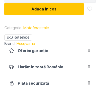
Husqvarna
Adaga in cos
120
MARK
II
Categorie:
Motoferastraie
SKU:
967861903
Brand:
Husqvarna
Oferim garanție
Livrăm în toată România
Plată securizată