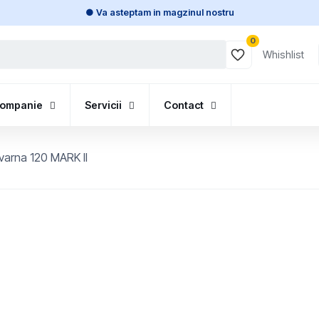
● Va asteptam in magzinul nostru
0
Whishlist
ompanie
Servicii
Contact
varna 120 MARK II