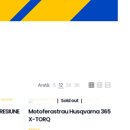
Arată:
6
12
24
36
Sold out
REDUCERI
RESIUNE
Motoferastrau Husqvarna 365
X-TORQ