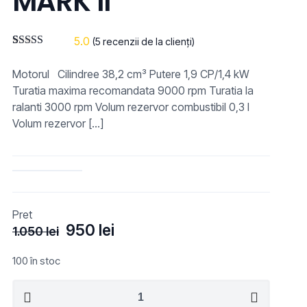
MARK II
5.0
(
5
recenzii de la clienți)
Evaluat la
4
5.00
din 5 pe
Motorul Cilindree 38,2 cm³ Putere 1,9 CP/1,4 kW
baza a
evaluări de la
Turatia maxima recomandata 9000 rpm Turatia la
clienți
ralanti 3000 rpm Volum rezervor combustibil 0,3 l
Volum rezervor
[…]
Pret
Prețul
Prețul
950
lei
1.050
lei
inițial
curent
a
este:
100 în stoc
fost:
950 lei.
Cantitate
1.050 lei.
Motoferastrau