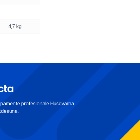
4,7 kg
cta
hipamente profesionale Husqvarna.
otdeauna.