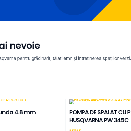
ai nevoie
a pentru grădinărit, tăiat lemn și întreținerea spațiilor verzi.
REDUCERI
tunda 4.8 mm
POMPA DE SPALAT CU P
HUSQVARNA PW 345C