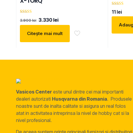
X-TORQ
Evaluat la
11
lei
5.00
din 5
Evaluat la
Prețul
Prețul
3.330
lei
3.900
lei
5.00
inițial
curent
Adaug
din 5
a
este:
Citește mai mult
fost:
3.330 lei.
3.900 lei.
Vasicos Center
este unul dintre cei mai importanti
dealeri autorizati
Husqvarna din Romania
. Produsele
noastre sunt de inalta calitate si asigura un real folos
atat in activitatea intreprinsa la nivel de hobby cat si la
nivel profesional.
De aceea suntem printe principali furnizori si distribuitori