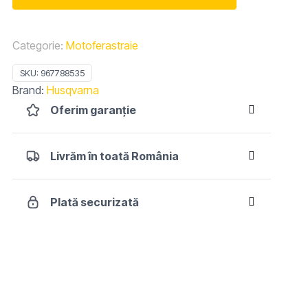
II
Categorie:
Motoferastraie
SKU:
967788535
Brand:
Husqvarna
Oferim garanție
Livrăm în toată România
Plată securizată