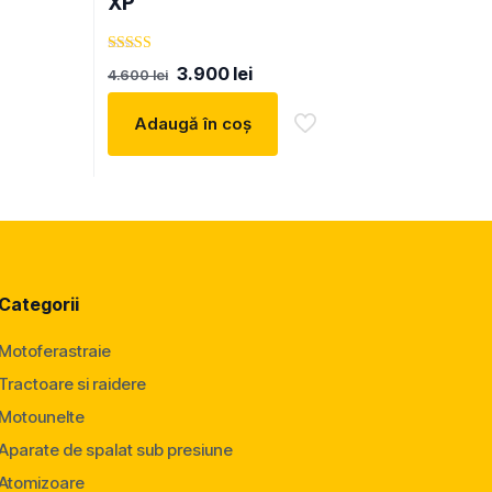
XP
Evaluat la
Prețul
Prețul
3.900
lei
4.600
lei
5.00
inițial
curent
din 5
a
este:
Adaugă în coș
fost:
3.900 lei.
4.600 lei.
Categorii
Motoferastraie
Tractoare si raidere
Motounelte
Aparate de spalat sub presiune
Atomizoare