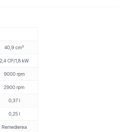
40,9 cm³
2,4 CP/1,8 kW
9000 rpm
2900 rpm
0,37 l
0,25 l
Remedierea