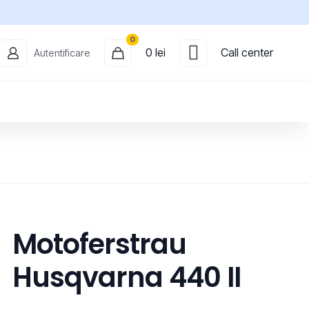
0
0 lei
Call center
Autentificare
Motoferstrau
Husqvarna 440 II