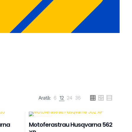
Arată:
6
12
24
36
REDUCERI
arna
Motoferastrau Husqvarna 562