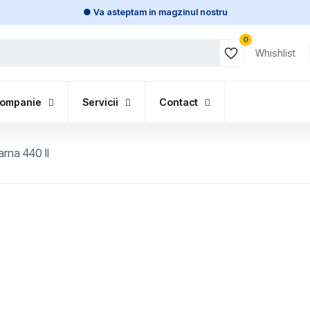
● Va asteptam in magzinul nostru
0
Whishlist
ompanie
Servicii
Contact
rna 440 II