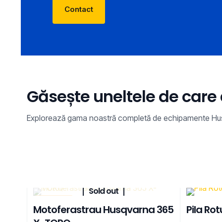
Contact
Găsește uneltele de care 
Explorează gama noastră completă de echipamente Husqvarn
Sold out
REDUCERI
Motoferastrau Husqvarna 365
Pila Ro