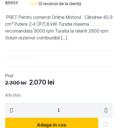
5.0
(
3
recenzii de la clienți)
Evaluat la
2
5.00
din 5 pe
PRET Pentru comenzi Online Motorul Cilindree 40,9
baza a
evaluări de la
cm³ Putere 2,4 CP/1,8 kW Turatia maxima
clienți
recomandata 9000 rpm Turatia la ralanti 2900 rpm
Volum rezervor combustibil
[…]
Pret
Prețul
Prețul
2.070
lei
2.300
lei
inițial
curent
a
este:
4 în stoc
fost:
2.070 lei.
Cantitate
2.300 lei.
Motoferstrau
Husqvarna
Adaga in cos
440