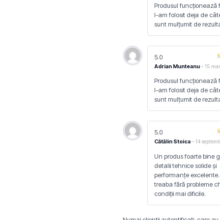
Produsul funcționează f
l-am folosit deja de câte
sunt mulțumit de rezult
5.0
Adrian Munteanu
–
15 ma
Produsul funcționează f
l-am folosit deja de câte
sunt mulțumit de rezult
5.0
Cătălin Stoica
–
14 septem
Un produs foarte bine g
detalii tehnice solide și
performanțe excelente. 
treaba fără probleme chi
condiții mai dificile.
Numai clienții autentificați, care a