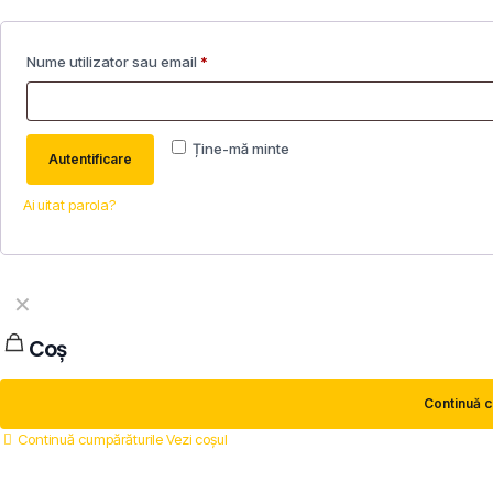
Nume utilizator sau email
*
Ține-mă minte
Autentificare
Ai uitat parola?
✕
Coș
Continuă c
Continuă cumpărăturile
Vezi coșul