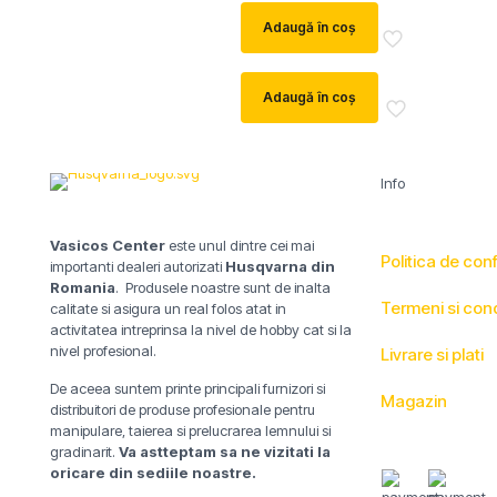
a
este:
Adaugă în coș
fost:
3.900 lei.
4.600 lei.
Adaugă în coș
Info
Vasicos Center
este unul dintre cei mai
Politica de conf
importanti dealeri autorizati
Husqvarna din
Romania
. Produsele noastre sunt de inalta
Termeni si condi
calitate si asigura un real folos atat in
activitatea intreprinsa la nivel de hobby cat si la
nivel profesional.
Livrare si plati
De aceea suntem printe principali furnizori si
Magazin
distribuitori de produse profesionale pentru
manipulare, taierea si prelucrarea lemnului si
gradinarit.
Va astteptam sa ne vizitati la
oricare din sediile noastre.