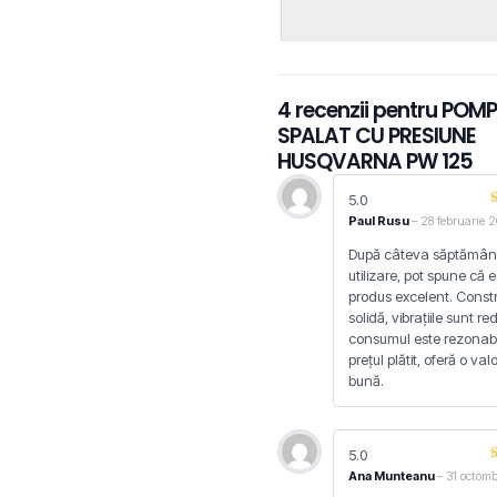
4 recenzii pentru
POMP
SPALAT CU PRESIUNE
HUSQVARNA PW 125
5.0
Paul Rusu
–
28 februarie 
După câteva săptămân
utilizare, pot spune că 
produs excelent. Constr
solidă, vibrațiile sunt re
consumul este rezonabi
prețul plătit, oferă o va
bună.
5.0
Ana Munteanu
–
31 octom