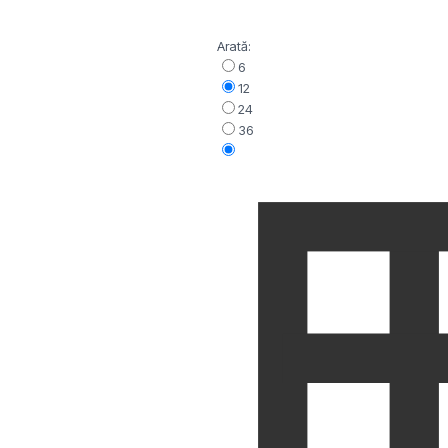
Arată:
6
12
24
36