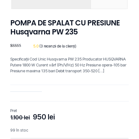
POMPA DE SPALAT CU PRESIUNE
Husqvarna PW 235
5.0
(
3
recenzii de la clienți)
Evaluat la
2
5.00
din 5
Specificaţii Cod Unic Husqvarna PW 235 Producator HUSQVARNA
pe baza a
evaluări de
Putere 1800 W Curent vârf (Ph/V/Hz) 50 Hz Presiune opera-105 bar
la clienți
Presiune maxima 135 bari Debit transport 350-520
[…]
Pret
Prețul
Prețul
950
lei
1.100
lei
inițial
curent
a
este:
99 în stoc
fost:
950 lei.