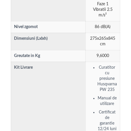
Faze 1
Vibratii 2.5
m/s²
Nivel zgomot
86 dB(A)
Dimensiuni (Lxlxh)
275x265x845
cm
Greutate in Kg
9,6000
Kit Livrare
Curatitor
cu
presiune
Husqvarna
PW 235
Manual de
utilizare
Certificat
de
garantie
12/24 luni