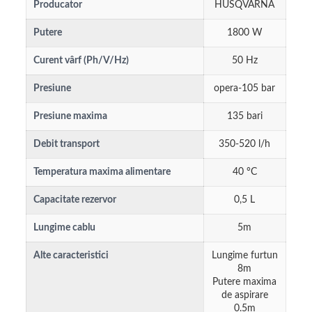
Producator
HUSQVARNA
Putere
1800 W
Curent vârf (Ph/V/Hz)
50 Hz
Presiune
opera-105 bar
Presiune maxima
135 bari
Debit transport
350-520 l/h
Temperatura maxima alimentare
40 °C
Capacitate rezervor
0,5 L
Lungime cablu
5m
Alte caracteristici
Lungime furtun
8m
Putere maxima
de aspirare
0.5m