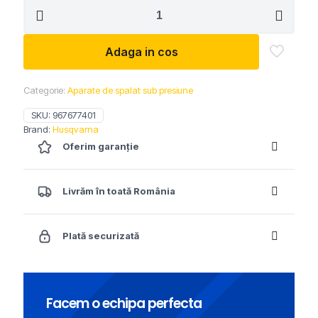
Cantitate
1.100 lei.
POMPA
DE
SPALAT
Adaga in cos
CU
PRESIUNE
Husqvarna
Categorie:
Aparate de spalat sub presiune
PW
235
SKU:
967677401
Brand:
Husqvarna
Oferim garanție
Livrăm în toată România
Plată securizată
Facem o echipa perfecta