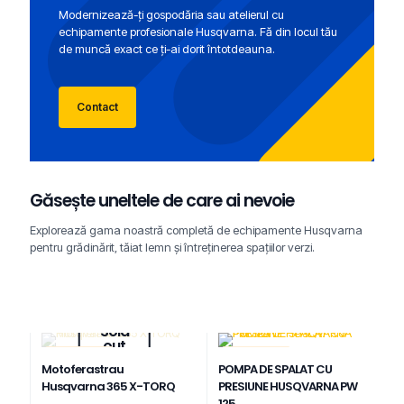
Modernizează-ți gospodăria sau atelierul cu
echipamente profesionale Husqvarna. Fă din locul tău
de muncă exact ce ți-ai dorit întotdeauna.
Contact
Găsește uneltele de care ai nevoie
Explorează gama noastră completă de echipamente Husqvarna
pentru grădinărit, tăiat lemn și întreținerea spațiilor verzi.
Sold
out
REDUCERI
REDUCERI
Motoferastrau
POMPA DE SPALAT CU
Husqvarna 365 X-TORQ
PRESIUNE HUSQVARNA PW
125