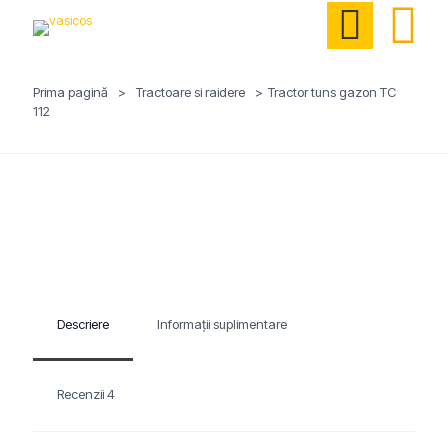
Prima pagină
>
Tractoare si raidere
>
Tractor tuns gazon TC
112
Descriere
Informații suplimentare
Recenzii
4