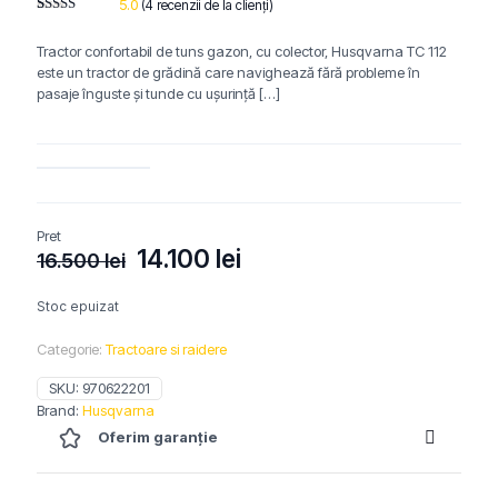
5.0
(
4
recenzii de la clienți)
Evaluat la
3
5.00
din 5
Tractor confortabil de tuns gazon, cu colector, Husqvarna TC 112
pe baza a
evaluări de
este un tractor de grădină care navighează fără probleme în
la clienți
pasaje înguste și tunde cu ușurință
[…]
Pret
Prețul
Prețul
14.100
lei
16.500
lei
inițial
curent
a
este:
Stoc epuizat
fost:
14.100 lei.
Categorie:
Tractoare si raidere
16.500 lei.
SKU:
970622201
Brand:
Husqvarna
Oferim garanție