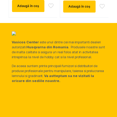
a
este:
Adaugă în coș
Adaugă în coș
fost:
21.849 l
23.000 lei.
Vasicos Center
este unul dintre cei mai importanti dealeri
autorizati
Husqvarna din Romania
. Produsele noastre sunt
de inalta calitate si asigura un real folos atat in activitatea
intreprinsa la nivel de hobby cat si la nivel profesional.
De aceea suntem printe principali furnizori si distribuitori de
produse profesionale pentru manipulare, taierea si prelucrarea
lemnului si gradinarit.
Va astteptam sa ne vizitati la
oricare din sediile noastre.