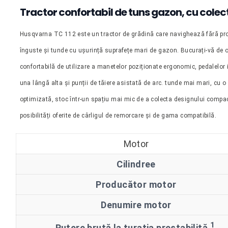
Tractor confortabil de tuns gazon, cu colec
Husqvarna TC 112 este un tractor de grădină care navighează fără pr
înguste și tunde cu ușurință suprafețe mari de gazon. Bucurați-vă de o
confortabilă de utilizare a manetelor poziționate ergonomic, pedalelor 
una lângă alta și punții de tăiere asistată de arc. tunde mai mari, cu 
optimizată, stoc într-un spațiu mai mic de a colecta designului compac
posibilități oferite de cârligul de remorcare și de gama compatibilă.
Motor
Cilindree
Producător motor
Denumire motor
1
Putere brută la turaţia prestabilită